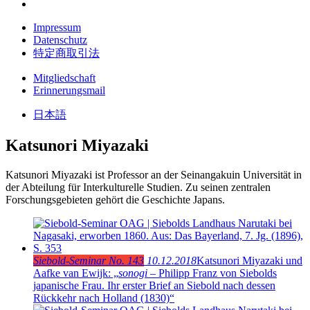
Impressum
Datenschutz
特定商取引法
Mitgliedschaft
Erinnerungsmail
日本語
Katsunori Miyazaki
Katsunori Miyazaki ist Professor an der Seinangakuin Universität in
der Abteilung für Interkulturelle Studien. Zu seinen zentralen
Forschungsgebieten gehört die Geschichte Japans.
Siebold-Seminar No. 143
10.12.2018
Katsunori Miyazaki und
Aafke van Ewijk: „
sonogi
– Philipp Franz von Siebolds
japanische Frau. Ihr erster Brief an Siebold nach dessen
Rückkehr nach Holland (1830)“