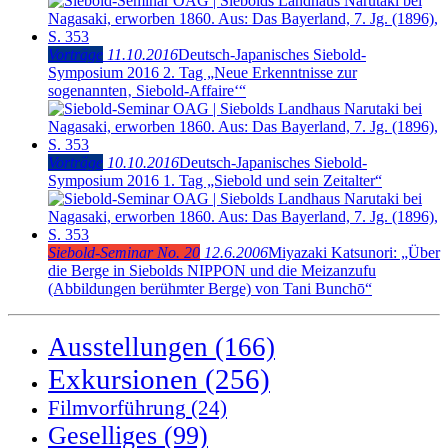
Vorträge
11.10.2016
Deutsch-Japanisches Siebold-
Symposium 2016 2. Tag „Neue Erkenntnisse zur
sogenannten‚ Siebold-Affaire‘“
Vorträge
10.10.2016
Deutsch-Japanisches Siebold-
Symposium 2016 1. Tag „Siebold und sein Zeitalter“
Siebold-Seminar No. 20
12.6.2006
Miyazaki Katsunori: „Über
die Berge in Siebolds NIPPON und die Meizanzufu
(Abbildungen berühmter Berge) von Tani Bunchō“
Ausstellungen
(166)
Exkursionen
(256)
Filmvorführung
(24)
Geselliges
(99)