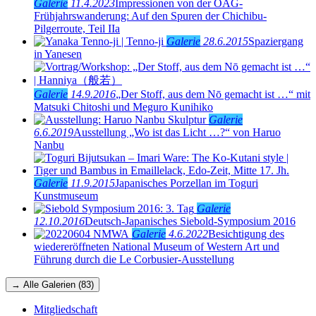
Galerie
11.4.2023
Impressionen von der OAG-
Frühjahrswanderung: Auf den Spuren der Chichibu-
Pilgerroute, Teil IIa
Galerie
28.6.2015
Spaziergang
in Yanesen
Galerie
14.9.2016
„Der Stoff, aus dem Nō gemacht ist …“ mit
Matsuki Chitoshi und Meguro Kunihiko
Galerie
6.6.2019
Ausstellung „Wo ist das Licht …?“ von Haruo
Nanbu
Galerie
11.9.2015
Japanisches Porzellan im Toguri
Kunstmuseum
Galerie
12.10.2016
Deutsch-Japanisches Siebold-Symposium 2016
Galerie
4.6.2022
Besichtigung des
wiedereröffneten National Museum of Western Art und
Führung durch die Le Corbusier-Ausstellung
→ Alle Galerien (83)
Mitgliedschaft