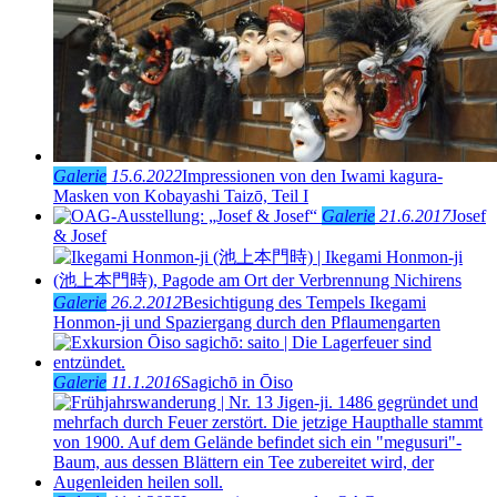
Galerie
15.6.2022
Impressionen von den Iwami kagura-
Masken von Kobayashi Taizō, Teil I
Galerie
21.6.2017
Josef
& Josef
Galerie
26.2.2012
Besichtigung des Tempels Ikegami
Honmon-ji und Spaziergang durch den Pflaumengarten
Galerie
11.1.2016
Sagichō in Ōiso