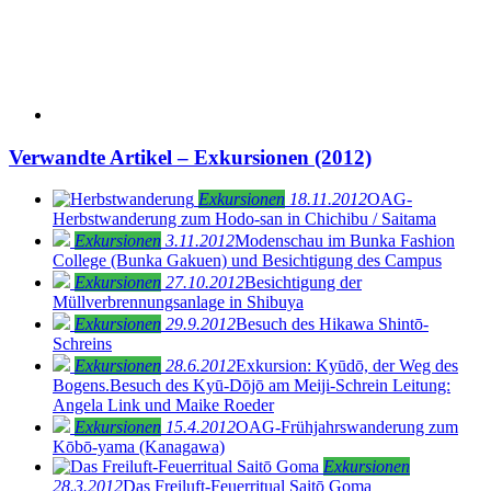
Verwandte Artikel – Exkursionen (2012)
Exkursionen
18.11.2012
OAG-
Herbstwanderung zum Hodo-san in Chichibu / Saitama
Exkursionen
3.11.2012
Modenschau im Bunka Fashion
College (Bunka Gakuen) und Besichtigung des Campus
Exkursionen
27.10.2012
Besichtigung der
Müllverbrennungsanlage in Shibuya
Exkursionen
29.9.2012
Besuch des Hikawa Shintō-
Schreins
Exkursionen
28.6.2012
Exkursion: Kyūdō, der Weg des
Bogens.Besuch des Kyū-Dōjō am Meiji-Schrein Leitung:
Angela Link und Maike Roeder
Exkursionen
15.4.2012
OAG-Frühjahrswanderung zum
Kōbō-yama (Kanagawa)
Exkursionen
28.3.2012
Das Freiluft-Feuerritual Saitō Goma