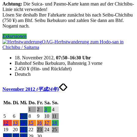
Achtung:
Die Suica- und Pasmo-Karte kann man auf der Chichibu-
Linie nicht verwenden!
Lösen Sie deshalb Ihre Fahrkarte zunächst bis nach Seibu-Chichibu
(750 ¥) am Bhf. Seibu Ikebukuro und zahlen Sie dann am Bhf.
Nogami nach.
Exkursionen
OAG-Herbstwanderung zum Hodo-san in
Chichibu / Saitama
18. November 2012,
07:50
–
16:30
Uhr
Bahnhof Seibu Ikebukuro, Bahnsteig 3 vorne
2.450 ¥ (Hin- und Rückfahrt)
Deutsch
November 2012
(平成24年)
Mo.
Di.
Mi.
Do.
Fr.
Sa.
So.
1
2
3
4
5
6
7
8
9
10
11
12
13
14
15
16
17
18
19
20
21
22
23
24
25
26
27
28
29
30