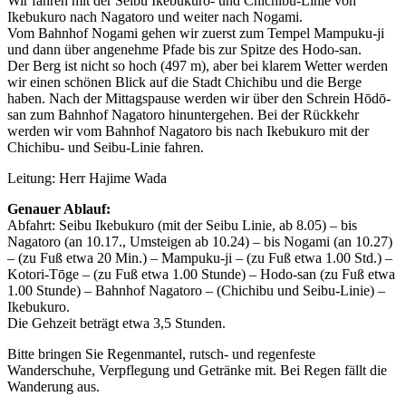
Wir fahren mit der Seibu Ikebukuro- und Chichibu-Linie von
Ikebukuro nach Nagatoro und weiter nach Nogami.
Vom Bahnhof Nogami gehen wir zuerst zum Tempel Mampuku-ji
und dann über angenehme Pfade bis zur Spitze des Hodo-san.
Der Berg ist nicht so hoch (497 m), aber bei klarem Wetter werden
wir einen schönen Blick auf die Stadt Chichibu und die Berge
haben. Nach der Mittagspause werden wir über den Schrein Hōdō-
san zum Bahnhof Nagatoro hinuntergehen. Bei der Rückkehr
werden wir vom Bahnhof Nagatoro bis nach Ikebukuro mit der
Chichibu- und Seibu-Linie fahren.
Leitung: Herr Hajime Wada
Genauer Ablauf:
Abfahrt: Seibu Ikebukuro (mit der Seibu Linie, ab 8.05) ‒ bis
Nagatoro (an 10.17., Umsteigen ab 10.24) ‒ bis Nogami (an 10.27)
‒ (zu Fuß etwa 20 Min.) ‒ Mampuku-ji ‒ (zu Fuß etwa 1.00 Std.) ‒
Kotori-Tōge ‒ (zu Fuß etwa 1.00 Stunde) ‒ Hodo-san (zu Fuß etwa
1.00 Stunde) ‒ Bahnhof Nagatoro ‒ (Chichibu und Seibu-Linie) ‒
Ikebukuro.
Die Gehzeit beträgt etwa 3,5 Stunden.
Bitte bringen Sie Regenmantel, rutsch- und regenfeste
Wanderschuhe, Verpflegung und Getränke mit. Bei Regen fällt die
Wanderung aus.