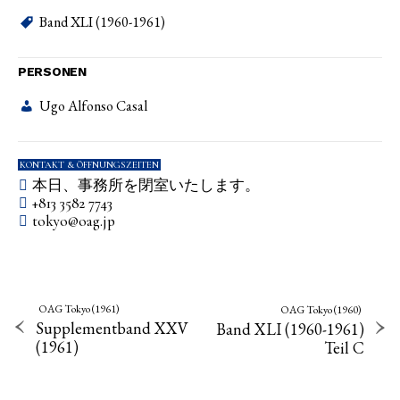
Band XLI (1960-1961)
PERSONEN
Ugo Alfonso Casal
KONTAKT & ÖFFNUNGSZEITEN
本日、事務所を閉室いたします。
+813 3582 7743
tokyo­@­oag­.­jp
OAG Tokyo (1961)
OAG Tokyo (1960)
Supplementband XXV
Band XLI (1960-1961)
(1961)
Teil C