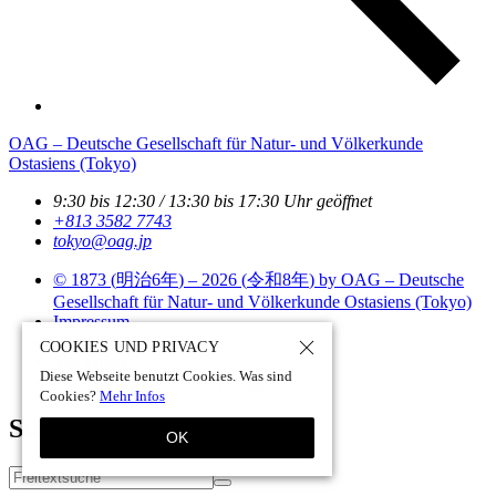
OAG – Deutsche Gesellschaft für Natur- und Völkerkunde
Ostasiens (Tokyo)
9:30 bis 12:30 / 13:30 bis 17:30 Uhr geöffnet
+813 3582 7743
tokyo­@­oag­.­jp
© 1873 (
明治6年
) – 2026 (
令和8年
) by OAG – Deutsche
Gesellschaft für Natur- und Völkerkunde Ostasiens (Tokyo)
Impressum
Datenschutz
COOKIES UND PRIVACY
Site Policy
Diese Webseite benutzt Cookies. Was sind
Site by pii
chi.com - tokyo - japan
Cookies?
Mehr Infos
Suchen
OK