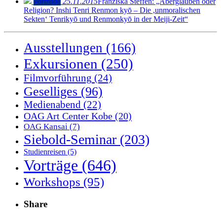
Vorträge
25.11.2015
Franziska Steffen: „Aberglauben oder
Religion? Inshi Tenri Renmon kyō – Die ,unmoralischen
Sekten‘ Tenrikyō und Renmonkyō in der Meiji-Zeit“
Ausstellungen
(166)
Exkursionen
(250)
Filmvorführung
(24)
Geselliges
(96)
Medienabend
(22)
OAG Art Center Kobe
(20)
OAG Kansai
(7)
Siebold-Seminar
(203)
Studienreisen
(5)
Vorträge
(646)
Workshops
(95)
Share