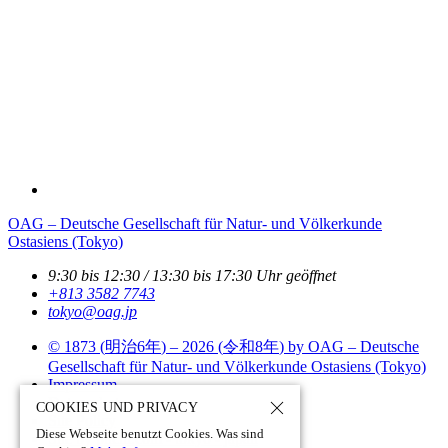
OAG – Deutsche Gesellschaft für Natur- und Völkerkunde
Ostasiens (Tokyo)
9:30 bis 12:30 / 13:30 bis 17:30 Uhr geöffnet
+813 3582 7743
tokyo­@­oag­.­jp
© 1873 (
明治6年
) – 2026 (
令和8年
) by OAG – Deutsche
Gesellschaft für Natur- und Völkerkunde Ostasiens (Tokyo)
Impressum
Datenschutz
COOKIES UND PRIVACY
Site Policy
Diese Webseite benutzt Cookies. Was sind
Site by pii
chi.com - tokyo - japan