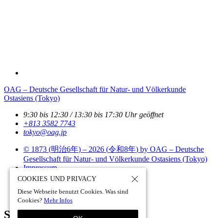
OAG – Deutsche Gesellschaft für Natur- und Völkerkunde
Ostasiens (Tokyo)
9:30 bis 12:30 / 13:30 bis 17:30 Uhr geöffnet
+813 3582 7743
tokyo­@­oag­.­jp
© 1873 (
明治6年
) – 2026 (
令和8年
) by OAG – Deutsche
Gesellschaft für Natur- und Völkerkunde Ostasiens (Tokyo)
Impressum
Datenschutz
COOKIES UND PRIVACY
Site Policy
Diese Webseite benutzt Cookies. Was sind
Site by pii
chi.com - tokyo - japan
Cookies?
Mehr Infos
Suchen