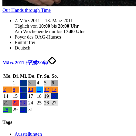
Our Hands through Time
7. März 2011 – 13. März 2011
Täglich von
10:00
bis
20:00 Uhr
Am Wochenende nur bis
17:00
Uhr
Foyer des OAG-Hauses
Eintritt frei
Deutsch
März 2011
(平成23年)
Mo.
Di.
Mi.
Do.
Fr.
Sa.
So.
1
2
3
4
5
6
7
8
9
10
11
12
13
14
15
16
17
18
19
20
21
22
23
24
25
26
27
28
29
30
31
Tags
Ausstellungen