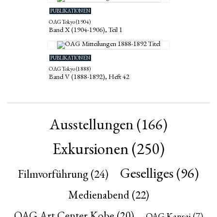
PUBLIKATIONEN
OAG Tokyo (1904)
Band X (1904-1906), Teil 1
PUBLIKATIONEN
OAG Tokyo (1888)
Band V (1888-1892), Heft 42
Ausstellungen
(166)
Exkursionen
(250)
Geselliges
(96)
Filmvorführung
(24)
Medienabend
(22)
OAG Art Center Kobe
(20)
OAG Kansai
(7)