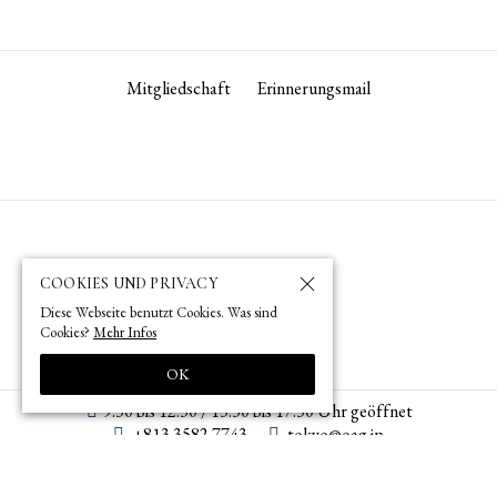
Mitgliedschaft
Erinnerungsmail
COOKIES UND PRIVACY
Diese Webseite benutzt Cookies. Was sind
Cookies?
Mehr Infos
OK
9:30 bis 12:30 / 13:30 bis 17:30 Uhr geöffnet
+813 3582 7743
tokyo­@­oag­.­jp
© 1873 (
) – 2026 (
) by OAG – Deutsche Gesellschaft für Natur- und
明治6年
令和8年