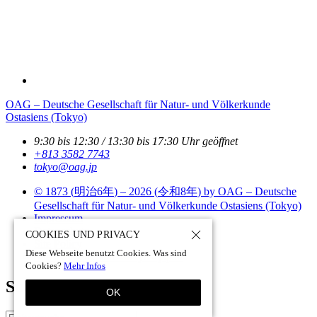
OAG – Deutsche Gesellschaft für Natur- und Völkerkunde
Ostasiens (Tokyo)
9:30 bis 12:30 / 13:30 bis 17:30 Uhr geöffnet
+813 3582 7743
tokyo­@­oag­.­jp
© 1873 (
明治6年
) – 2026 (
令和8年
) by OAG – Deutsche
Gesellschaft für Natur- und Völkerkunde Ostasiens (Tokyo)
Impressum
Datenschutz
COOKIES UND PRIVACY
Site Policy
Diese Webseite benutzt Cookies. Was sind
Site by pii
chi.com - tokyo - japan
Cookies?
Mehr Infos
Suchen
OK