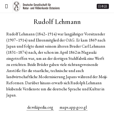
日本語
Rudolf Lehmann
Rudolf Lehmann (1842–1914) war langjähriger Vorsitzender
(1907–1914) und Ehrenmitglied der OAG. Er kam 1869 nach
Japan und folgte damit seinem älteren Bruder Carl Lehmann
(1831–1874) nach, der schon im April 1862 in Nagasaki
eingetroffen war, um an der dortigen Stahlfabrik eine Werft
zu errichten. Beide Brüder gaben viele richtungsweisende
Anstöße für die staatliche, technische und auch
landwirtschaftliche Modernisierung Japans während der Meiji-
Reformen. Darüber hinaus erwarb sich Rudolph Lehmann
bleibende Verdienste um die deutsche Sprache und Kultur in
Japan.
de.wikipedia.org
maps.app.goo.gl