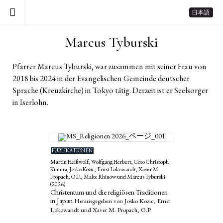
日本語
Marcus Tyburski
Pfarrer Marcus Tyburski, war zusammen mit seiner Frau von
2018 bis 2024 in der Evangelischen Gemeinde deutscher
Sprache (Kreuzkirche) in Tokyo tätig. Derzeit ist er Seelsorger
in Iserlohn.
PUBLIKATIONEN
Martin Heißwolf, Wolfgang Herbert, Goro Christoph
Kimura, Josko Kozic, Ernst Lokowandt, Xaver M.
Propach, O.P., Malte Rhinow und Marcus Tyburski
(2026)
Christentum und die religiösen Traditionen
in Japan
Herausgegeben von Josko Kozic, Ernst
Lokowandt und Xaver M. Propach, O.P.