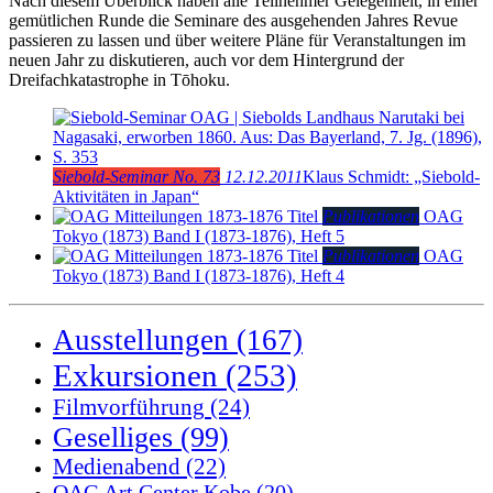
Nach diesem Überblick haben alle Teilnehmer Gelegenheit, in einer
gemütlichen Runde die Seminare des ausgehenden Jahres Revue
passieren zu lassen und über weitere Pläne für Veranstaltungen im
neuen Jahr zu diskutieren, auch vor dem Hintergrund der
Dreifachkatastrophe in Tōhoku.
Siebold-Seminar No. 73
12.12.2011
Klaus Schmidt: „Siebold-
Aktivitäten in Japan“
Publikationen
OAG
Tokyo (1873)
Band I (1873-1876), Heft 5
Publikationen
OAG
Tokyo (1873)
Band I (1873-1876), Heft 4
Ausstellungen
(167)
Exkursionen
(253)
Filmvorführung
(24)
Geselliges
(99)
Medienabend
(22)
OAG Art Center Kobe
(20)