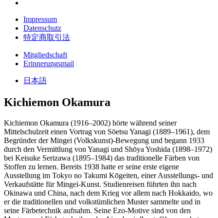
Impressum
Datenschutz
特定商取引法
Mitgliedschaft
Erinnerungsmail
日本語
Kichiemon Okamura
Kichiemon Okamura (1916–2002) hörte während seiner
Mittelschulzeit einen Vortrag von Sōetsu Yanagi (1889–1961), dem
Begründer der Mingei (Volkskunst)-Bewegung und begann 1933
durch den Vermittlung von Yanagi und Shōya Yoshida (1898–1972)
bei Keisuke Serizawa (1895–1984) das traditionelle Färben von
Stoffen zu lernen. Bereits 1938 hatte er seine erste eigene
Ausstellung im Tokyo no Takumi Kōgeiten, einer Ausstellungs- und
Verkaufstätte für Mingei-Kunst. Studienreisen führten ihn nach
Okinawa und China, nach dem Krieg vor allem nach Hokkaido, wo
er die traditionellen und volkstümlichen Muster sammelte und in
seine Färbetechnik aufnahm. Seine Ezo-Motive sind von den