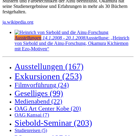
Mustern und Färbetechniken der Ainu beeinflusst. Okamura hat
seine Studienergebnisse und Erfahrungen in mehr als 30 Büchern
festgehalten.
ja.wikipedia.org
Ausstellungen
14.1.2008 - 20.1.2008
Ausstellung: „Heinrich
von Siebold und die Ainu-Forschung, Okamura Kichiemon
mit Ezo-Motiven“
Ausstellungen
(167)
Exkursionen
(253)
Filmvorführung
(24)
Geselliges
(99)
Medienabend
(22)
OAG Art Center Kobe
(20)
OAG Kansai
(7)
Siebold-Seminar
(203)
Studienreisen
(5)