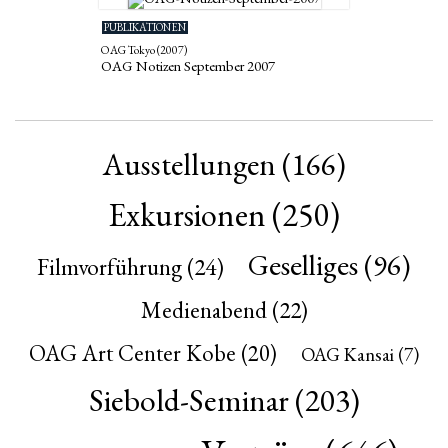
PUBLIKATIONEN
OAG Tokyo (2007)
OAG Notizen September 2007
Ausstellungen
(166)
Exkursionen
(250)
Geselliges
(96)
Filmvorführung
(24)
Medienabend
(22)
OAG Art Center Kobe
(20)
OAG Kansai
(7)
Siebold-Seminar
(203)