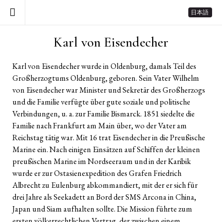
日本語
Karl von Eisendecher
Karl von Eisendecher wurde in Oldenburg, damals Teil des
Großherzogtums Oldenburg, geboren. Sein Vater Wilhelm
von Eisendecher war Minister und Sekretär des Großherzogs
und die Familie verfügte über gute soziale und politische
Verbindungen, u. a. zur Familie Bismarck. 1851 siedelte die
Familie nach Frankfurt am Main über, wo der Vater am
Reichstag tätig war. Mit 16 trat Eisendecher in die Preußische
Marine ein. Nach einigen Einsätzen auf Schiffen der kleinen
preußischen Marine im Nordseeraum und in der Karibik
wurde er zur Ostasienexpedition des Grafen Friedrich
Albrecht zu Eulenburg abkommandiert, mit der er sich für
drei Jahre als Seekadett an Bord der SMS Arcona in China,
Japan und Siam aufhalten sollte. Die Mission führte zum
ersten völkerrechtlichen Vertrag, der zwischen einem