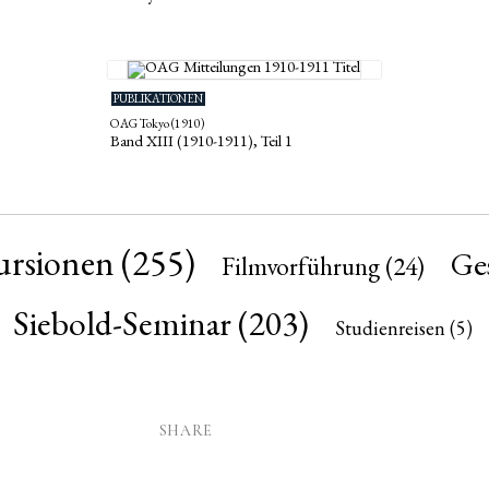
PUBLIKATIONEN
OAG Tokyo (1910)
Band XIII (1910-1911), Teil 1
ursionen
(255)
Ges
Filmvorführung
(24)
Siebold-Seminar
(203)
Studienreisen
(5)
SHARE