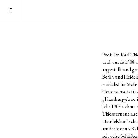
Prof. Dr. Karl Th
und wurde 1908 al
angestellt und gr
Berlin und Heidel
zunächst im Stati
Genossenschaftsv
„Hamburg-Amerikan
Jahr 1904 nahm er
Thiess erneut nac
Handelshochschule
amtierte er als Re
zeitweise Schrift