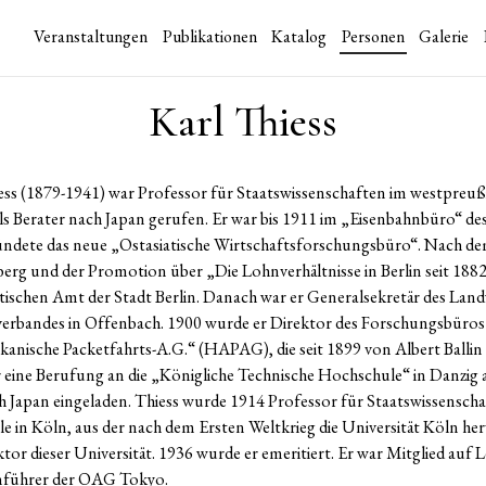
Veranstaltungen
Publikationen
Katalog
Personen
Galerie
Karl Thiess
iess (1879-1941) war Professor für Staatswissenschaften im westpreu
s Berater nach Japan gerufen. Er war bis 1911 im „Eisenbahnbüro“ de
ündete das neue „Ostasiatische Wirtschaftsforschungsbüro“. Nach d
berg und der Promotion über „Die Lohnverhältnisse in Berlin seit 1882
stischen Amt der Stadt Berlin. Danach war er Generalsekretär des Land
erbandes in Offenbach. 1900 wurde er Direktor des Forschungsbüros 
ische Packetfahrts-A.G.“ (HAPAG), die seit 1899 von Albert Ballin 
 eine Berufung an die „Königliche Technische Hochschule“ in Danzig 
h Japan eingeladen. Thiess wurde 1914 Professor für Staatswissenscha
 in Köln, aus der nach dem Ersten Weltkrieg die Universität Köln he
ktor dieser Universität. 1936 wurde er emeritiert. Er war Mitglied auf 
enführer der OAG Tokyo.