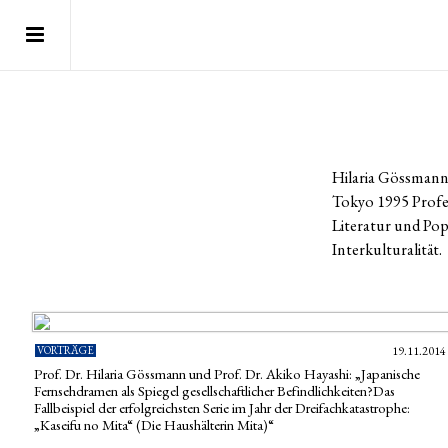
Hilaria Gössmann 
Tokyo 1995 Profes
Literatur und Po
Interkulturalität.
VORTRÄGE
19.11.2014
Prof. Dr. Hilaria Gössmann und Prof. Dr. Akiko Hayashi: „Japanische
Fernsehdramen als Spiegel gesellschaftlicher Befindlichkeiten?Das
Fallbeispiel der erfolgreichsten Serie im Jahr der Dreifachkatastrophe:
„Kaseifu no Mita“ (Die Haushälterin Mita)“