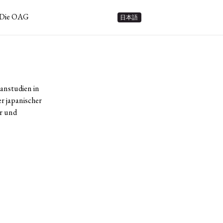
Die OAG
日本語
panstudien in
r japanischer
r und