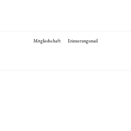
Mitgliedschaft
Erinnerungsmail
+813 3582 7743
tokyo
is 12:30 / 13:30 bis 17:30 Uhr geöffnet