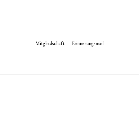
Mitgliedschaft
Erinnerungsmail
Heute ist unser Büro geschlossen.
+813 3582 7743
tokyo­@­oag­