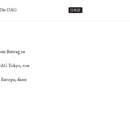
Die OAG
日本語
in Beitrag zu
r OAG Tokyo, von
n Europa, dann