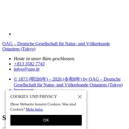
OAG – Deutsche Gesellschaft für Natur- und Völkerkunde
Ostasiens (Tokyo)
Heute ist unser Büro geschlossen.
+813 3582 7743
tokyo­@­oag­.­jp
© 1873 (
明治6年
) – 2026 (
令和8年
) by OAG – Deutsche
Gesellschaft für Natur- und Völkerkunde Ostasiens (Tokyo)
Impressum
Datenschutz
COOKIES UND PRIVACY
Site Policy
Diese Webseite benutzt Cookies. Was sind
Site by pii
chi.com - tokyo - japan
Cookies?
Mehr Infos
Suchen
OK