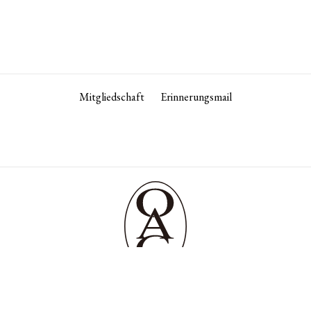
Mitgliedschaft
Erinnerungsmail
is 12:30 / 13:30 bis 17:30 Uhr geöffnet
+813 3582 7743
tokyo­