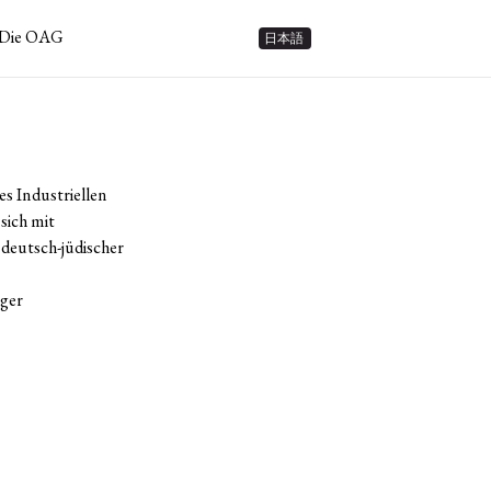
Die OAG
日本語
s Industriellen
sich mit
deutsch-jüdischer
rger