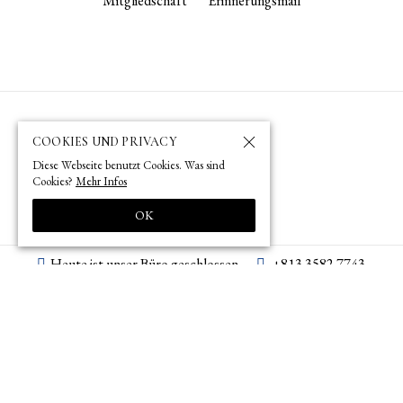
Mitgliedschaft
Erinnerungsmail
COOKIES UND PRIVACY
Diese Webseite benutzt Cookies. Was sind
Cookies?
Mehr Infos
OK
Heute ist unser Büro geschlossen.
+813 3582 7743
tokyo­@­oag­.­jp
© 1873 (
) – 2026 (
) by OAG – Deutsche Gesellschaft für Natur- und
明治6年
令和8年
Völkerkunde Ostasiens (Tokyo)
Impressum
Datenschutz
Site Policy
Site by pii