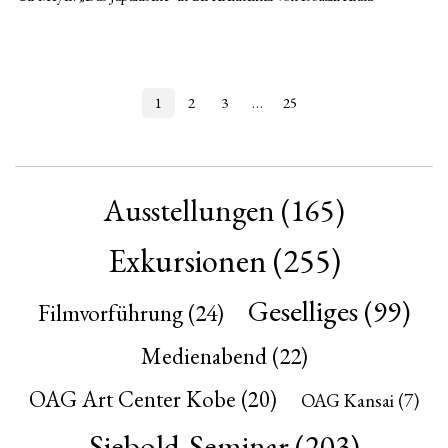
1
2
3
…
25
Ausstellungen
(165)
Exkursionen
(255)
Geselliges
(99)
Filmvorführung
(24)
Medienabend
(22)
OAG Art Center Kobe
(20)
OAG Kansai
(7)
Siebold-Seminar
(203)