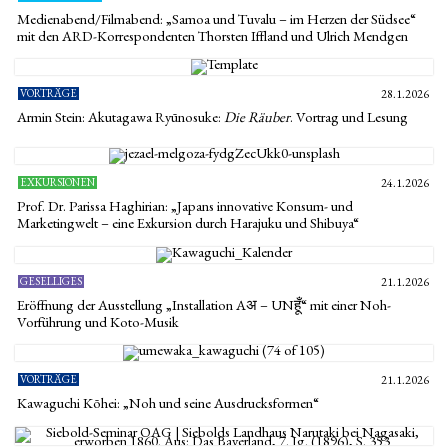
Medienabend/Filmabend: „Samoa und Tuvalu – im Herzen der Südsee“
mit den ARD-Korrespondenten Thorsten Iffland und Ulrich Mendgen
VORTRÄGE
28.1.2026
Armin Stein: Akutagawa Ryūnosuke:
Die Räuber
. Vortrag und Lesung
EXKURSIONEN
24.1.2026
Prof. Dr. Parissa Haghirian: „Japans innovative Konsum- und
Marketingwelt – eine Exkursion durch Harajuku und Shibuya“
GESELLIGES
21.1.2026
Eröffnung der Ausstellung „Installation Aअ – UNहूँ“ mit einer Noh-
Vorführung und Koto-Musik
VORTRÄGE
21.1.2026
Kawaguchi Kōhei: „Noh und seine Ausdrucksformen“