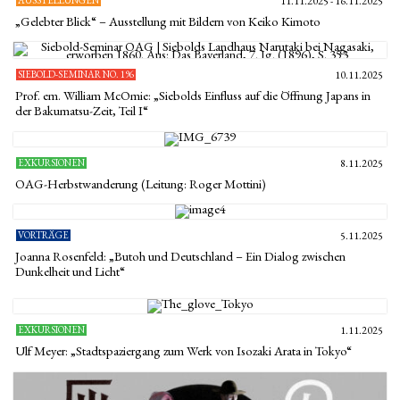
11.11.2025 - 16.11.2025
„Gelebter Blick“ – Ausstellung mit Bildern von Keiko Kimoto
SIEBOLD-SEMINAR NO. 196
10.11.2025
Prof. em. William McOmie: „Siebolds Einfluss auf die Öffnung Japans in
der Bakumatsu-Zeit, Teil I“
EXKURSIONEN
8.11.2025
OAG-Herbstwanderung (Leitung: Roger Mottini)
VORTRÄGE
5.11.2025
Joanna Rosenfeld: „Butoh und Deutschland – Ein Dialog zwischen
Dunkelheit und Licht“
EXKURSIONEN
1.11.2025
Ulf Meyer: „Stadtspaziergang zum Werk von Isozaki Arata in Tokyo“