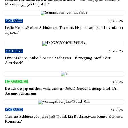
Motorradgangs übrigblieb“
VORTRÄGE
12.6.2026
Leslie Helm: „Robert Schinzinger: The man, his philosophy and his mission
in Japan“
VORTRÄGE
10.6.2026
Uwe Makino: „Mikoshiba und Yadegawa – Bewegungsprofile der
Altsteinzeit“
EXKURSIONEN
6.6.2026
Besuch des japanischen Volkstheaters
Taishū Engeki
. Leitung: Prof. Dr.
Susanne Schermann
VORTRÄGE
3.6.2026
Clemens Schlüter: „40 Jahre Jizō-World. Ein Bodhisattva in Kunst, Kult und
Kommerz“