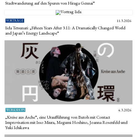
Stadtwanderung auf den Spuren von Hiraga Gennai“
VORTRÄGE
11.3.2026
Iida Tetsunari: „Fifteen Years After 3.11: A Dramatically Changed World
and Japan’s Energy Landscape“
WORKSHOPS
4.3.2026
„Kreise aus Asche“, eine Uraufführung von Butoh mit Contact
Improvisation mit Isso Miura, Megumi Hoshino, Joanna Rosenfeld und
Yuki Ichikawa