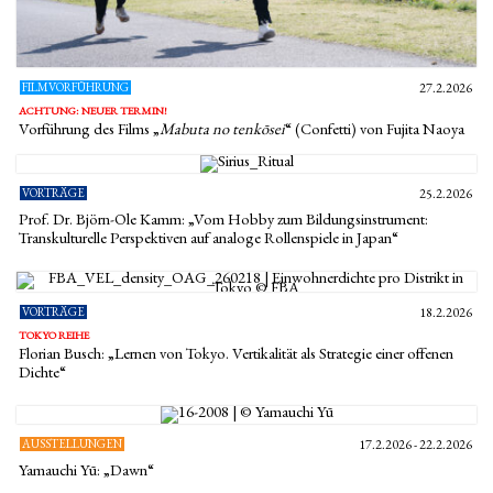
FILMVORFÜHRUNG
27.2.2026
ACHTUNG: NEUER TERMIN!
Vorführung des Films „
Mabuta no tenkōsei
“ (Confetti) von Fujita Naoya
VORTRÄGE
25.2.2026
Prof. Dr. Björn-Ole Kamm: „Vom Hobby zum Bildungsinstrument:
Transkulturelle Perspektiven auf analoge Rollenspiele in Japan“
VORTRÄGE
18.2.2026
TOKYO REIHE
Florian Busch: „Lernen von Tokyo. Vertikalität als Strategie einer offenen
Dichte“
AUSSTELLUNGEN
17.2.2026 - 22.2.2026
Yamauchi Yū: „Dawn“