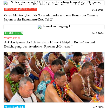
SIEBOLD-SEMINAR NO. 199
16.2.2026
Ohgo Mahito: „Siebolds Sohn Alexander und sein Beitrag zur Öffnung
Japans in der Bakumatsu-Zeit, Teil 2“
EXKURSIONEN
14.2.2026
TOKYO REIHE
Auf den Spuren der Schriftstellerin Higuchi Ichiyō in Bunkyō-ku und
Besichtigung des historischen Ryokan „Hōmeikan“
MEDIENABEND
4.2.2026