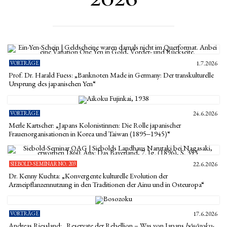
VORTRÄGE
1.7.2026
Prof. Dr. Harald Fuess: „Banknoten Made in Germany: Der transkulturelle
Ursprung des japanischen Yen“
VORTRÄGE
24.6.2026
Merle Kartscher: „Japans Kolonistinnen: Die Rolle japanischer
Frauenorganisationen in Korea und Taiwan (1895‒1945)“
SIEBOLD-SEMINAR NO. 203
22.6.2026
Dr. Kenny Kuchta: „Konvergente kulturelle Evolution der
Arzneipflanzennutzung in den Traditionen der Ainu und in Osteuropa“
VORTRÄGE
17.6.2026
Andreas Riessland: „Reservate der Rebellion – Was von Japans
bōsōzoku
-