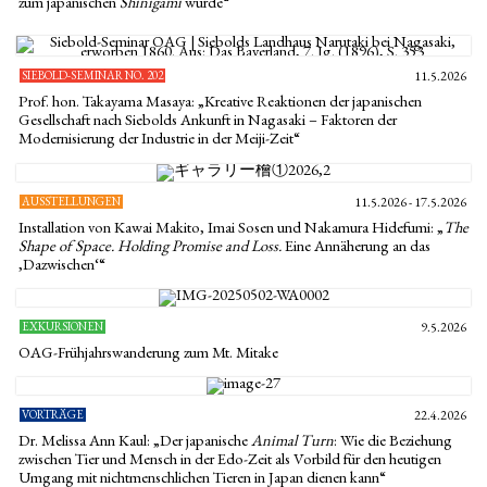
zum japanischen
Shinigami
wurde“
SIEBOLD-SEMINAR NO. 202
11.5.2026
Prof. hon. Takayama Masaya: „Kreative Reaktionen der japanischen
Gesellschaft nach Siebolds Ankunft in Nagasaki – Faktoren der
Modernisierung der Industrie in der Meiji-Zeit“
AUSSTELLUNGEN
11.5.2026 - 17.5.2026
Installation von Kawai Makito, Imai Sosen und Nakamura Hidefumi: „
The
Shape of Space. Holding Promise and Loss.
Eine Annäherung an das
‚Dazwischen‘“
EXKURSIONEN
9.5.2026
OAG-Frühjahrswanderung zum Mt. Mitake
VORTRÄGE
22.4.2026
Dr. Melissa Ann Kaul: „Der japanische
Animal Turn
: Wie die Beziehung
zwischen Tier und Mensch in der Edo-Zeit als Vorbild für den heutigen
Umgang mit nichtmenschlichen Tieren in Japan dienen kann“